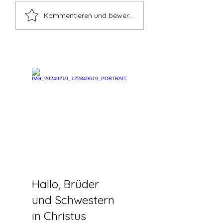
Wirf all deine Sorgen
Junge Leute, lass
Kommentieren und bewerten...
auf Gott | Spirituelle
euch von Gottes 
Erneuerung | Traum 🚿
verzehren
🫧 💖
Hallo, Brüder
und Schwestern
in Christus