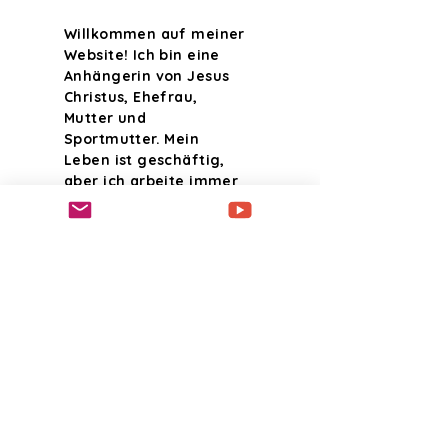
Willkommen auf meiner
Website! Ich bin eine
Anhängerin von Jesus
Christus, Ehefrau,
Mutter und
Sportmutter. Mein
Leben ist geschäftig,
aber ich arbeite immer
daran, den Willen
desjenigen zu erfüllen,
der mich erschaffen
hat. Ich habe im
November 2021 „Ja“ zu
Jesus gesagt, aber
meine Reise dauert ein
Leben lang. Ich hoffe,
Sie finden hier etwas,
das mit Ihrer
Vergangenheit, Ihrer
Gegenwart oder Ihren