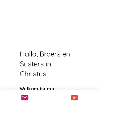
Hallo, Broers en
Susters in
Christus
Welkom by my
webwerf! Ek is 'n
volgeling van Jesus
Christus, 'n vrou, 'n ma
en 'n mamma wat alle
sport beoefen. My lewe
is besig, maar ek werk
altyd daaraan om die