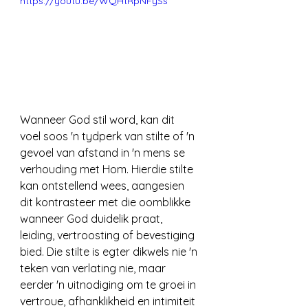
https://youtu.be/WQHtRpNFySs
Wanneer God stil word, kan dit 
voel soos 'n tydperk van stilte of 'n 
gevoel van afstand in 'n mens se 
verhouding met Hom. Hierdie stilte 
kan ontstellend wees, aangesien 
dit kontrasteer met die oomblikke 
wanneer God duidelik praat, 
leiding, vertroosting of bevestiging 
bied. Die stilte is egter dikwels nie 'n 
teken van verlating nie, maar 
eerder 'n uitnodiging om te groei in 
vertroue, afhanklikheid en intimiteit 