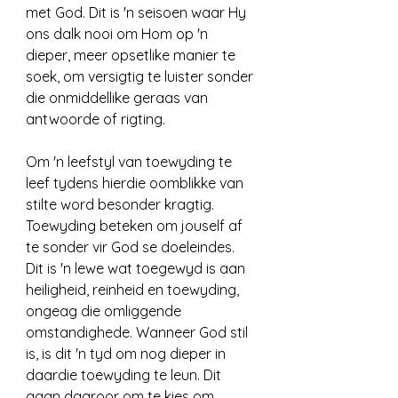
met God. Dit is 'n seisoen waar Hy 
ons dalk nooi om Hom op 'n 
dieper, meer opsetlike manier te 
soek, om versigtig te luister sonder 
die onmiddellike geraas van 
antwoorde of rigting.
Om 'n leefstyl van toewyding te 
leef tydens hierdie oomblikke van 
stilte word besonder kragtig. 
Toewyding beteken om jouself af 
te sonder vir God se doeleindes. 
Dit is 'n lewe wat toegewyd is aan 
heiligheid, reinheid en toewyding, 
ongeag die omliggende 
omstandighede. Wanneer God stil 
is, is dit 'n tyd om nog dieper in 
daardie toewyding te leun. Dit 
gaan daaroor om te kies om 