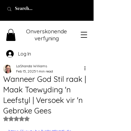
Onverskonende
verfyning
Log In
LaShanda Williams
Feb 15, 2025
1 min read
Wanneer God Stil raak |
Maak Toewyding 'n
Leefstyl | Versoek vir 'n
Gebroke Gees
Rated NaN out of 5 stars.