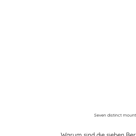
Seven distinct moun
Warum sind die sieben Berg