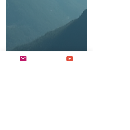
Was sind die sieben Berge in
der Bibel und warum sind
sie in der Endzeit wichtig?
Have you ever heard about the "Seven
Mountains" in a biblical context and