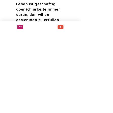
Leben ist geschäftig,
aber ich arbeite immer
daran, den Willen
desjenigen zu erfüllen,
der mich erschaffen
hat. Ich habe im
November 2021 „Ja“ zu
Jesus gesagt, aber
meine Reise dauert ein
Leben lang. Ich hoffe,
Sie finden hier etwas,
das mit Ihrer
Vergangenheit, Ihrer
Gegenwart oder Ihren
Bemühungen in
Einklang steht. Vielen
Dank für Ihren Besuch!
Mehr lesen